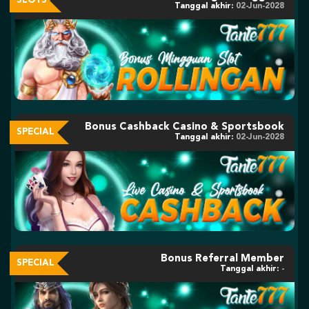
SLOTS
Tanggal akhir:
02-Jun-2028
Bonus Cashback Casino & Sportsbook
SPECIAL
Tanggal akhir:
02-Jun-2028
Bonus Referral Member
SPECIAL
Tanggal akhir:
-