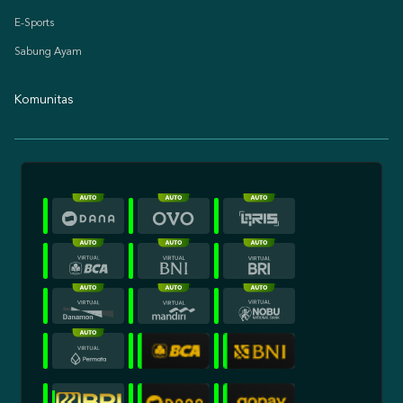
E-Sports
Sabung Ayam
Komunitas