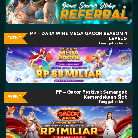
PP – DAILY WINS MEGA GACOR SEASON 4
EVENT
LEVEL 5
Tanggal akhir:
-
PP – Gacor Festival: Semangat
EVENT
Kemerdekaan Slot
Tanggal akhir:
-