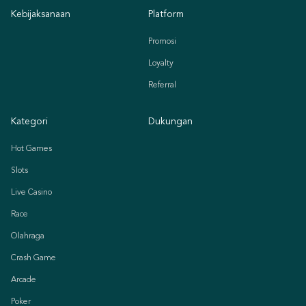
Kebijaksanaan
Platform
Promosi
Loyalty
Referral
Kategori
Dukungan
Hot Games
Slots
Live Casino
Race
Olahraga
Crash Game
Arcade
Poker