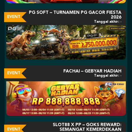
PG SOFT – TURNAMEN PG GACOR FIESTA
EVENT
2026
Tanggal akhir:
-
FACHAI – GEBYAR HADIAH
EVENT
Tanggal akhir:
-
SLOT88 X PP – GOKS REWARD:
EVENT
SEMANGAT KEMERDEKAAN